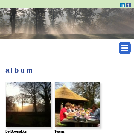
album
De Boonakker
Teams